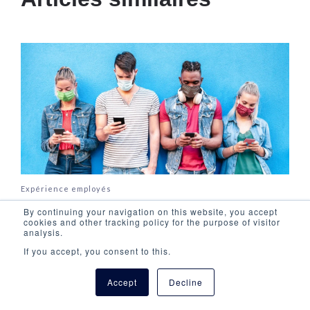
Expérience employés
Comment remédier à l’insatisfaction
By continuing your navigation on this website, you accept
cookies and other tracking policy for the purpose of visitor
professionnelle des équipes terrain des
analysis.
générations Y et Z
If you accept, you consent to this.
Accept
Decline