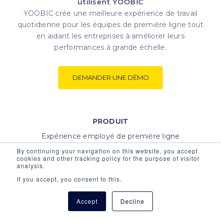
utilisent YOOBIC
YOOBIC crée une meilleure expérience de travail
quotidienne pour les équipes de première ligne tout
en aidant les entreprises à améliorer leurs
performances à grande échelle.
DEMANDER UNE DÉMO
PRODUIT
Expérience employé de première ligne
L’apprentissage mobile
By continuing your navigation on this website, you accept
cookies and other tracking policy for the purpose of visitor
Excellence Opérationnelle
analysis.
Intégrations
If you accept, you consent to this.
Performance augmentée par l’IA
Accept
Decline
INDUSTRIE