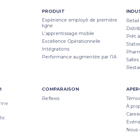
PRODUIT
INDU
Expérience employé de première
Retail
ligne
Distri
L’apprentissage mobile
Prêt à
Excellence Opérationnelle
Statio
Intégrations
Pharm
Performance augmentée par l’IA
Salles
Resta
t
COMPARAISON
APER
Reflexis
Témoi
enne
À pro
Caree
le.
Evén
Nous 