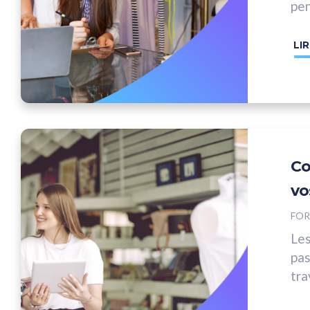
pen
LIR
Co
vo
FOR
Les
pas
tra
pas