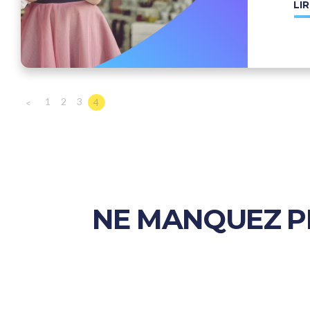
LIR
1
2
3
4
<
NE MANQUEZ PL