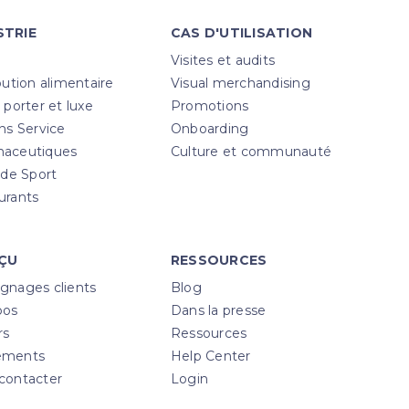
STRIE
CAS D'UTILISATION
Visites et audits
bution alimentaire
Visual merchandising
 porter et luxe
Promotions
ns Service
Onboarding
aceutiques
Culture et communauté
 de Sport
urants
ÇU
RESSOURCES
gnages clients
Blog
pos
Dans la presse
rs
Ressources
ements
Help Center
contacter
Login