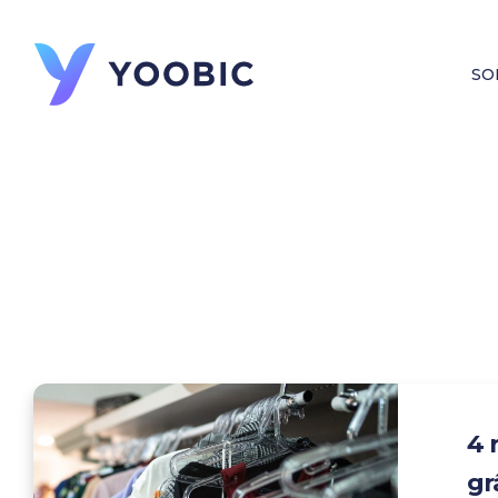
SO
4 
gr