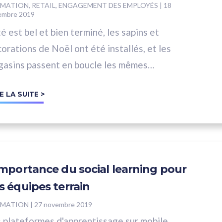
MATION, RETAIL, ENGAGEMENT DES EMPLOYÉS
|
18
embre 2019
té est bel et bien terminé, les sapins et
orations de Noël ont été installés, et les
asins passent en boucle les mêmes
iques festives. Comment...
E LA SUITE >
importance du social learning pour
s équipes terrain
RMATION
|
27 novembre 2019
 plateformes d'apprentissage sur mobile