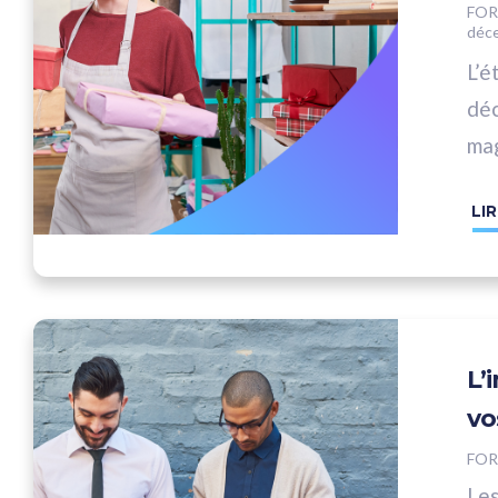
FOR
déc
L’é
déc
mag
mus
LIR
L’
vo
FO
Les