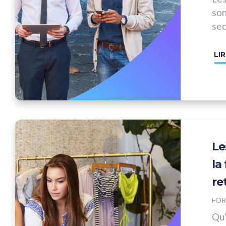
son
sec
plu
LIR
Le
la
re
FO
Qu’