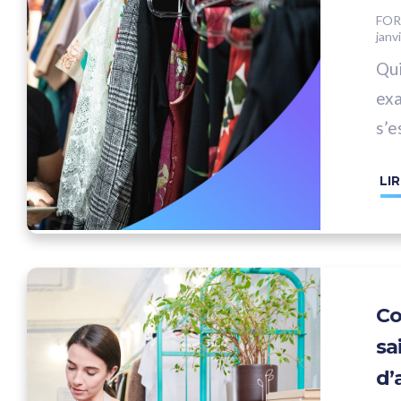
FOR
janv
Qui
exa
s’e
?
LIR
Co
sa
d’