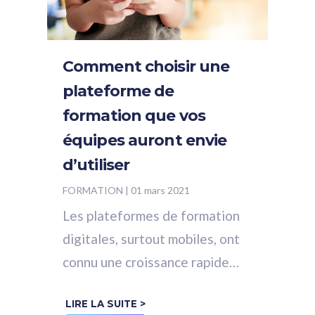
Comment choisir une
plateforme de
formation que vos
équipes auront envie
d’utiliser
FORMATION
|
01 mars 2021
Les plateformes de formation
digitales, surtout mobiles, ont
connu une croissance rapide
depuis plusieurs années et
LIRE LA SUITE >
surtout depuis 2020 avec la