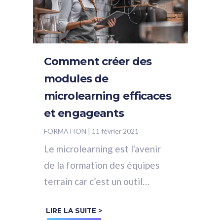
Comment créer des
modules de
microlearning efficaces
et engageants
FORMATION
|
11 février 2021
Le microlearning est l'avenir
de la formation des équipes
terrain car c’est un outil
pratique, peu coûteux et qui a
LIRE LA SUITE >
été prouvé comme étant très