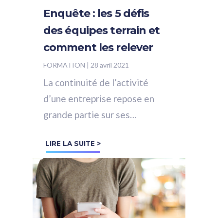
Enquête : les 5 défis
des équipes terrain et
comment les relever
FORMATION
|
28 avril 2021
La continuité de l’activité
d’une entreprise repose en
grande partie sur ses
employés sur le terrain. Que
LIRE LA SUITE >
ce soit dans le commerce, la
restauration,...