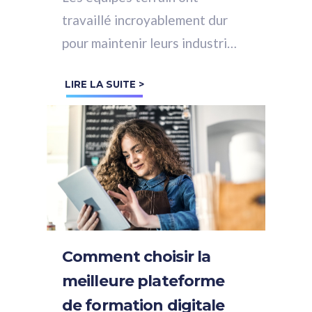
travaillé incroyablement dur
pour maintenir leurs industries
à flot ces derniers temps.
LIRE LA SUITE >
Nous devrions certainement
célébrer leurs...
Comment choisir la
meilleure plateforme
de formation digitale