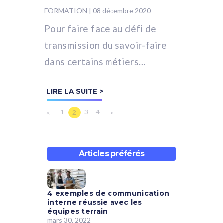
FORMATION
|
08 décembre 2020
Pour faire face au défi de
transmission du savoir-faire
dans certains métiers
techniques (industrie,
LIRE LA SUITE >
construction, prestations
techniques, vente) ou bien...
1
3
4
2
<
>
Articles préférés
4 exemples de communication
interne réussie avec les
équipes terrain
mars 30, 2022