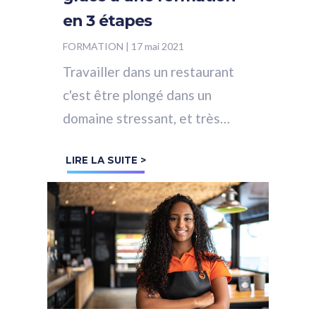
en 3 étapes
FORMATION
|
17 mai 2021
Travailler dans un restaurant
c'est être plongé dans un
domaine stressant, et très
exigeant en particulier après
LIRE LA SUITE >
leur réouverture alors qu'ils
ont été...