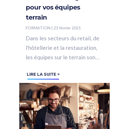
pour vos équipes
terrain
FORMATION
|
23 février 2021
Dans les secteurs du retail, de
l'hôtellerie et la restauration,
les équipes sur le terrain sont
les ambassadrices de la
LIRE LA SUITE >
marque. Ce sont elles qui sont
en...