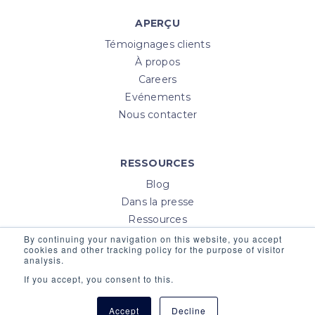
APERÇU
Témoignages clients
À propos
Careers
Evénements
Nous contacter
RESSOURCES
Blog
Dans la presse
Ressources
Help Center
By continuing your navigation on this website, you accept
cookies and other tracking policy for the purpose of visitor
Login
analysis.
If you accept, you consent to this.
Accept
Decline
© 2026 YOOBIC Inc, All Rights Reserved |
Privacy Policy
|