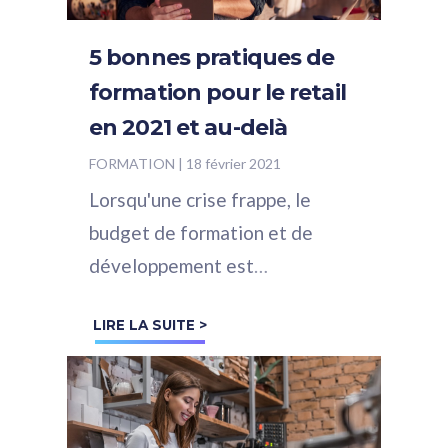
5 bonnes pratiques de
formation pour le retail
en 2021 et au-delà
FORMATION
|
18 février 2021
Lorsqu'une crise frappe, le
budget de formation et de
développement est
généralement la première
LIRE LA SUITE >
dépense à être réduite dans
beaucoup de secteurs et le...