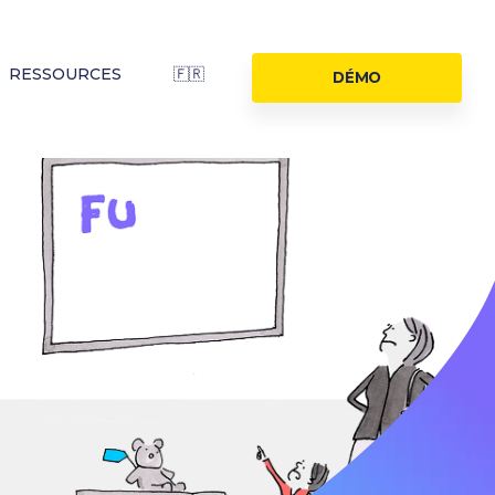
RESSOURCES
🇫🇷
DÉMO