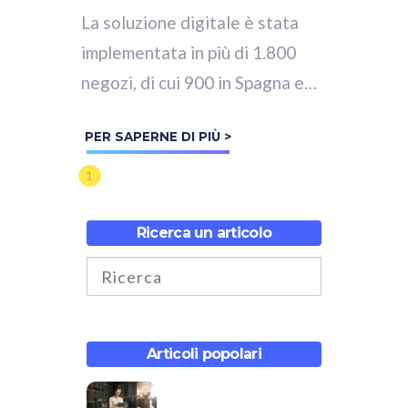
La soluzione digitale è stata
implementata in più di 1.800
negozi, di cui 900 in Spagna e
Portogallo, tra i marchi
PER SAPERNE DI PIÙ >
proprietari del gruppo di
moda:...
1
Ricerca un articolo
Articoli popolari